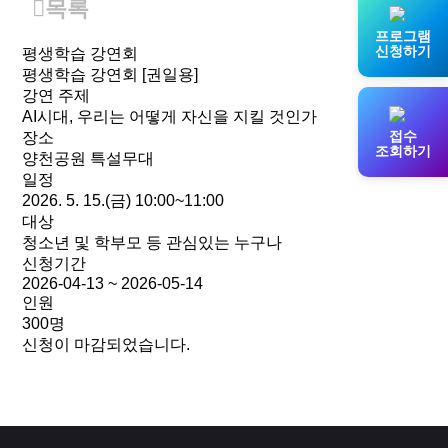
사
박람회
목록
Ground
수학
명사특강
Y-
소개
대학입학사정관
프로그램
AI+
구조물
Kids
신청하기
평생학습 강연회
미래기술
1:1
평생학습
축
Y교육포럼
경진대회
AI
박람회
평생학습 강연회 [권일용]
교육체험존
대학진학존
체험
드로잉
개요
강연 주제
K-
스타멘토
제4회
AI시대, 우리는 어떻게 자신을 지킬 것인가
빅데이터
PO
AI
Y-
강연
전국
접수
장소
전체
ART
콘
기반
조회하기
Kids
AI
양천공원 특설무대
일정표
Y-
학습
배틀로봇
진로樂토크
일정
영어스피치
STREET
천
·
2026. 5. 15.(금) 10:00~11:00
콘서트
경진대회
종합
진학
가족휴게존
대상
안내도
평생학습
Y-
·
청소년 및 학부모 등 관심있는 누구나
제4회
어르신
시
진로탐색존
신청기간
청소년
오시는
백일장
극
2026-04-13 ~ 2026-05-14
전국
길
인원
고교진로진학박람회
드론축구
Y-
300명
지난
경진대회
신청이 마감되었습니다.
주
대학입시전략
박람회
콘
설명회
보기
미
Y-
경
티처스