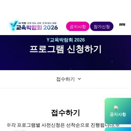
공지사항
참가신청
Y교육박람회 2026
프로그램 신청하기
박
포
진
미
경
평
키
공
접수하기
람
럼
로
래
진
생
즈
연
·
·
회
진
교
대
학
존
강
기
소
학
육
회
습
접수하기
연
AI
타
개
공지사항
레고
AI
AI
행
제2회
평생학습
※각 프로그램별 사전신청은 선착순으로 진행됩니다.※
코딩
Future
인재양성소
전국
강연회
글로벌