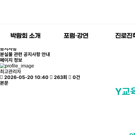
Y교육박람회 2026
커뮤니티
공지사항
박람회 소개
포럼·강연
진로진
공지사항
Q&A
공지사항
분실물 관련 공지사항 안내
페이지 정보
최고관리자
2026-05-20 10:40
263회
0건
박람회 소개
포럼·강연
진로진
본문
Y교
박람회 소개
글로벌
AI 인재
명사특강
박람회 개요
대학입학사
Y교육포럼
1:1 대학
전체 일정표
스타멘토 강연
빅데이터 