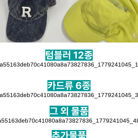
텀블러 12종
카드류 6종
그 외 물품
추가물품