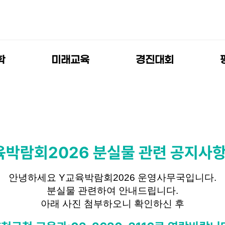
학
미래교육
경진대회
학
미래교육
경진대회
육박람회2026 분실물 관련 공지사항
AI Future
양성소
제2회 전국
Ground
수학 구조물
안녕하세요 Y교육박람회2026 운영사무국입니다.
정관
경진대회
분실물 관련하여 안내드립니다.
미래기술
진학존
A
아래 사진 첨부하오니 확인하신 후
교육체험존
제4회 전국 AI
기반
영어스피치