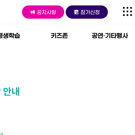
공지사항
참가신청
평생학습
키즈존
공연·기타행사
평생학습
키즈존
공연·기타행
사
 안내
평생학습
AI 레고 코딩
강연회
축하공연
Y-Kids AI
드로잉
I+ 평생학습
K-POP 콘서트
체험
Y-Kids
천체관측교실