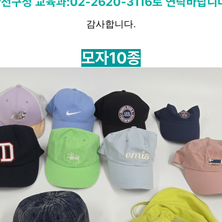
천구청 교육과:02-2620-3116로 연락바랍니
A
학·
경진대회
존
감사합니다.
제4회 청소년
학박람회
전국 드론축구
어
경진대회
모자10종
전략
스
참가신청
Q&A
사항