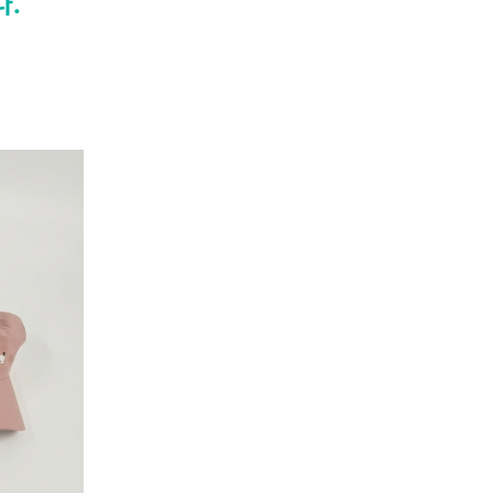
다.
배틀로봇
I ART Y-
STREET
Y-시네마 극장
가족휴게존
평생학습
Y-주니어
르신 백일장
콘서트
미래교육센터
경진대회
신청하기
조회하기