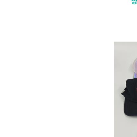
양
종합 안내도
학습·진
진로樂토크
진로탐색
오시는 길
콘서트
고교진로진
지난 박람회
보기
대학입시
설명회
Y-티처
공지사항
공지